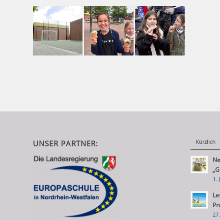
Kürzlich
UNSER PARTNER:
Ne
„G
1. 
Le
Pr
27.