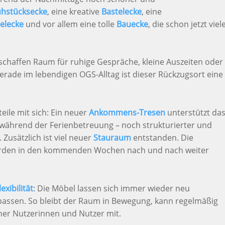
ühstücksecke
, eine kreative
Bastelecke
, eine
ielecke
und vor allem eine tolle
Bauecke
, die schon jetzt viel
schaffen Raum für ruhige Gespräche, kleine Auszeiten oder
ade im lebendigen OGS-Alltag ist dieser Rückzugsort eine
eile mit sich: Ein neuer
Ankommens-Tresen
unterstützt da
ährend der Ferienbetreuung – noch strukturierter und
Zusätzlich ist viel neuer
Stauraum
entstanden. Die
rden in den kommenden Wochen nach und nach weiter
lexibilität
: Die Möbel lassen sich immer wieder neu
passen. So bleibt der Raum in Bewegung, kann regelmäßig
ner Nutzerinnen und Nutzer mit.