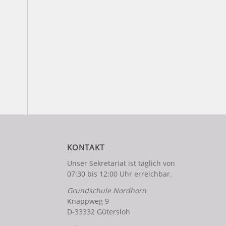
KONTAKT
Unser Sekretariat ist täglich von
07:30 bis 12:00 Uhr erreichbar.
Grundschule Nordhorn
Knappweg 9
D-33332 Gütersloh