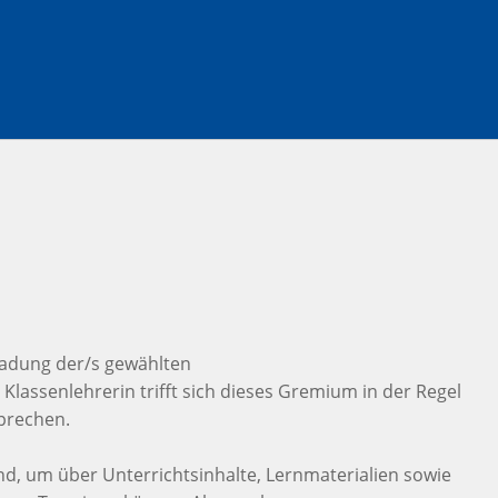
inladung der/s gewählten
Klassenlehrerin trifft sich dieses Gremium in der Regel
sprechen.
d, um über Unterrichtsinhalte, Lernmaterialien sowie