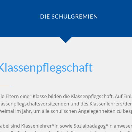
DIE SCHULGREMIEN
Klassenpflegschaft
lle Eltern einer Klasse bilden die Klassenpflegschaft. Auf E
lassenpflegschaftsvorsitzenden und des Klassenlehrers/der 
weimal im Jahr, um alle schulischen Angelegenheiten zu be
abei sind Klassenlehrer*in sowie Sozialpädagog*in anwesen