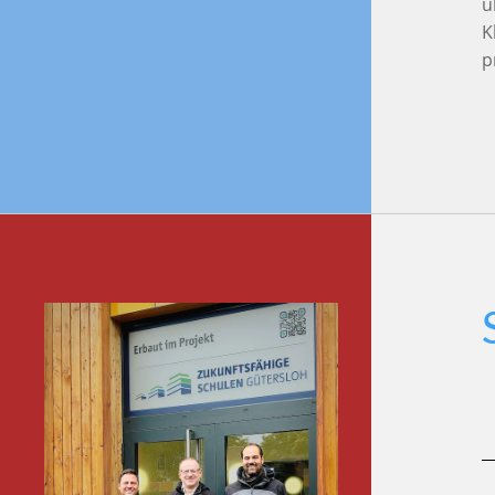
ü
K
p