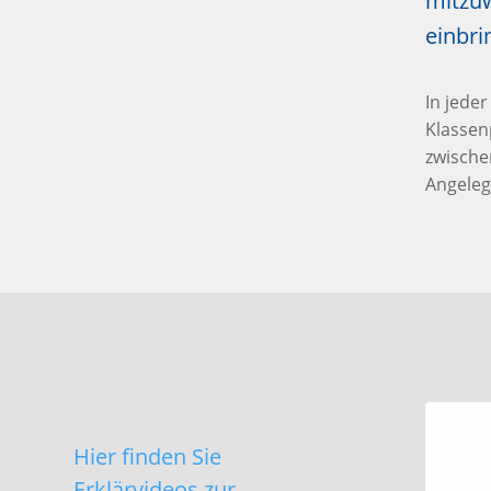
mitzuw
einbri
In jede
Klassen
zwische
Angeleg
Hier finden Sie
Erklärvideos zur