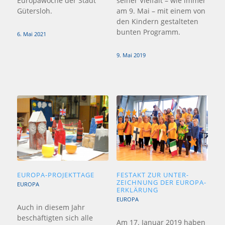
Europawoche der Stadt
seiner Vielfalt – wie immer
Gütersloh.
am 9. Mai – mit einem von
den Kindern gestalteten
bunten Programm.
6. Mai 2021
9. Mai 2019
EUROPA-PROJEKTTAGE
FESTAKT ZUR UNTER­
ZEICHNUNG DER EUROPA-
EUROPA
ERKLÄRUNG
EUROPA
Auch in diesem Jahr
beschäftigten sich alle
Am 17. Januar 2019 haben