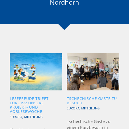
Nordhorn
LESEFREUDE TRIFFT
TSCHECHISCHE GÄSTE ZU
EUROPA: UNSERE
BESUCH
PROJEKT- UND
EUROPA
,
MITTEILUNG
VORLESEWOCHE
EUROPA
,
MITTEILUNG
Tschechische Gäste zu
einem Kurzbesuch in