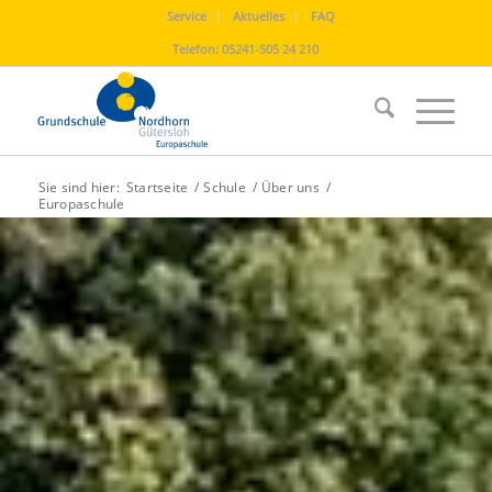
Service
Aktuelles
FAQ
Telefon:
05241-505 24 210
Sie sind hier:
Startseite
/
Schule
/
Über uns
/
Europaschule