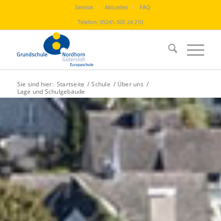
Service
Aktuelles
FAQ
Telefon:
05241-505 24 210
Sie sind hier:
Startseite
/
Schule
/
Über uns
/
Lage und Schulgebäude