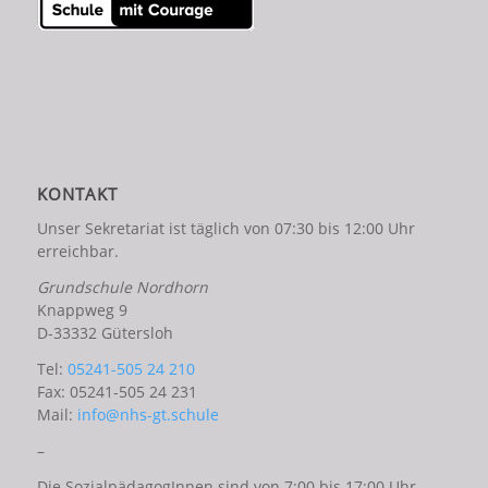
KONTAKT
Unser Sekretariat ist täglich von 07:30 bis 12:00 Uhr
erreichbar.
Grundschule Nordhorn
Knappweg 9
D-33332 Gütersloh
Tel:
05241-505 24 210
Fax: 05241-505 24 231
Mail:
info@nhs-gt.schule
–
Die SozialpädagogInnen sind von 7:00 bis 17:00 Uhr