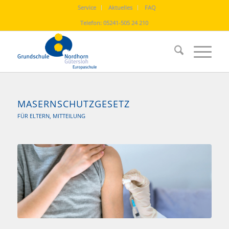
Service
Aktuelles
FAQ
Telefon:
05241-505 24 210
MASERNSCHUTZGESETZ
FÜR ELTERN
,
MITTEILUNG