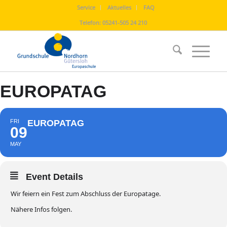
Service
Aktuelles
FAQ
Telefon:
05241-505 24 210
EUROPATAG
FRI
EUROPATAG
09
MAY
Event Details
Wir feiern ein Fest zum Abschluss der Europatage.
Nähere Infos folgen.